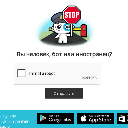
Вы человек, бот или иностранец?
ь путем
ия на mobile-
нных