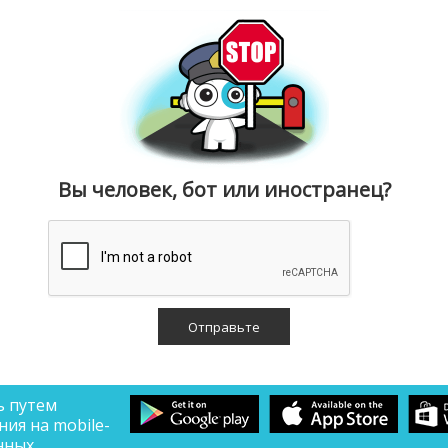
Вы человек, бот или иностранец?
ь путем
ия на mobile-
нных